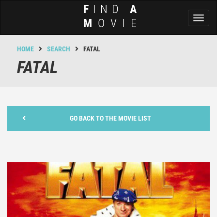
F
IND
A
Toggl
M
OVIE
naviga
HOME
SEARCH
FATAL
FATAL
GO BACK TO THE MOVIE LIST